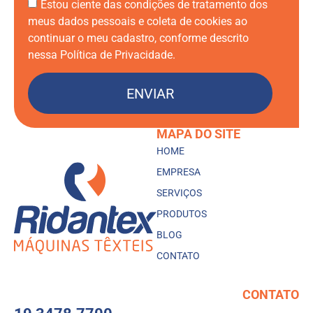
Estou ciente das condições de tratamento dos
meus dados pessoais e coleta de cookies ao
continuar o meu cadastro, conforme descrito
nessa Política de Privacidade.
ENVIAR
MAPA DO SITE
HOME
EMPRESA
SERVIÇOS
PRODUTOS
BLOG
CONTATO
CONTATO