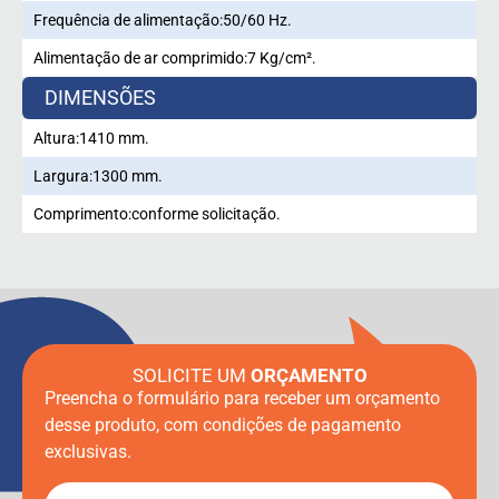
Frequência de alimentação:
50/60 Hz.
Alimentação de ar comprimido:
7 Kg/cm².
DIMENSÕES
Altura:
1410 mm.
Largura:
1300 mm.
Comprimento:
conforme solicitação.
SOLICITE UM
ORÇAMENTO
Preencha o formulário para receber um orçamento
desse produto, com condições de pagamento
exclusivas.