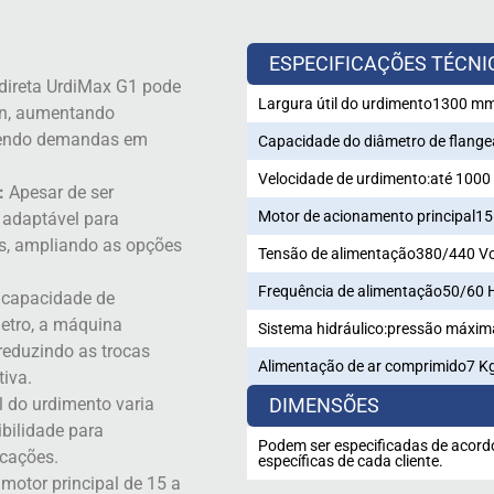
ESPECIFICAÇÕES TÉCNI
 direta UrdiMax G1 pode
Largura útil do urdimento
1300 mm
in, aumentando
ndendo demandas em
Capacidade do diâmetro de flange
Velocidade de urdimento:
até 1000
:
Apesar de ser
Motor de acionamento principal
15
é adaptável para
ios, ampliando as opções
Tensão de alimentação
380/440 Vc
Frequência de alimentação
50/60 
capacidade de
etro, a máquina
Sistema hidráulico:
pressão máxima
reduzindo as trocas
Alimentação de ar comprimido
7 K
tiva.
l do urdimento varia
DIMENSÕES
bilidade para
Podem ser especificadas de acord
icações.
específicas de cada cliente.
otor principal de 15 a