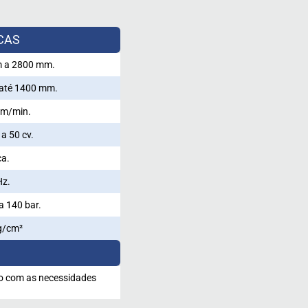
CAS
 a 2800 mm.
até 1400 mm.
 m/min.
 a 50 cv.
a.
Hz.
 140 bar.
g/cm²
o com as necessidades