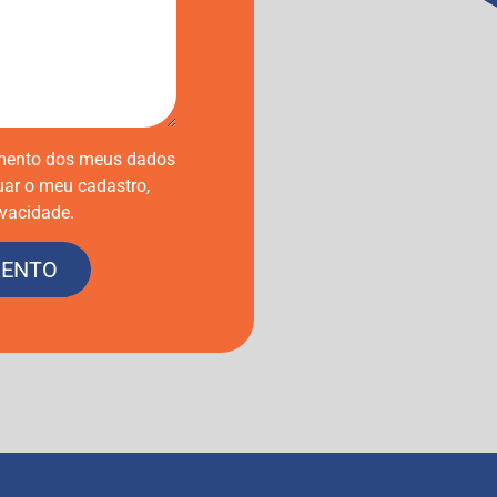
amento dos meus dados
uar o meu cadastro,
ivacidade.
MENTO