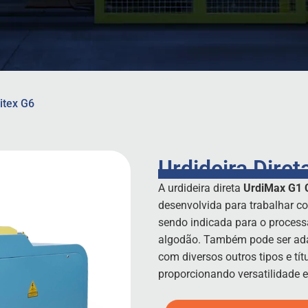
itex G6
Urdideira Dire
A urdideira direta
UrdiMax G1 
desenvolvida para trabalhar com
sendo indicada para o process
algodão. Também pode ser ada
com diversos outros tipos e títu
proporcionando versatilidade 