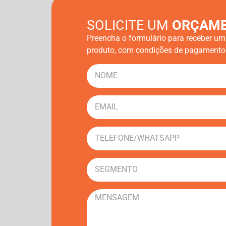
SOLICITE UM
ORÇAM
Preencha o formulário para receber u
produto, com condições de pagamento 